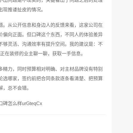
不出问题是不现实的，关键看出了问题之后的处理
出现推诿扯皮的情况。
题。从公开信息和身边人的反馈来看，这家公司在
价偏向正面。但口碑这个东西，不同人的体验差异
不够灵活、沟通效率有提升空间。我的建议是：不
跟正在装修的业主聊一聊，获取一手信息。
多精力，同时预算相对明确、对主材品牌没有特别
论选哪家，签约前把合同条款逐条看清楚、把预算
解，总不会错。
么样urGteqCx