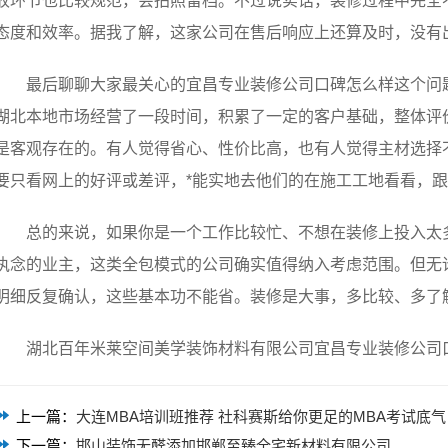
收环节也比较规范，会拍照留档。不过说实话，装修过程中完全
态度和效率。据我了解，这家公司在售后响应上还算及时，没有
最后聊聊大家最关心的宜昌专业装修公司口碑怎么样这个问
湖北本地市场经营了一段时间，积累了一定的客户基础，整体评
是客观存在的。有人觉得省心、性价比高，也有人觉得主材选择
要只看网上的好评或差评，*能实地去他们的在施工工地看看，
总的来说，如果你是一个工作比较忙、不想在装修上投入太
执念的业主，这类全包模式的公司确实值得纳入考虑范围。但无
明细反复确认，这些基本功不能省。装修是大事，多比较、多了
湖北百年米莱空间美学装饰材料有限公司宜昌专业装修公司口碑怎
上一篇：
大连MBA培训班推荐 社科赛斯给你更足的MBA考试底气
下一篇：
邯山装饰无醛添加邯郸至臻全宅新材料有限公司